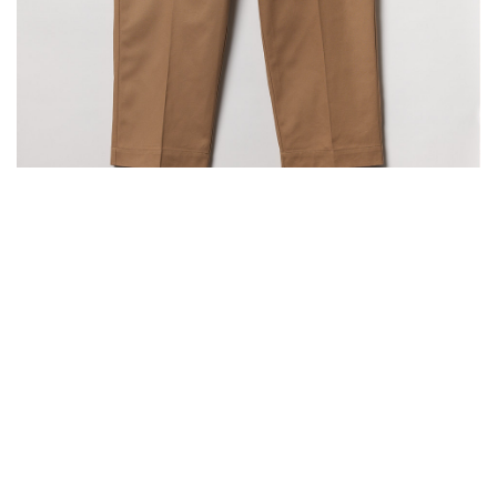
GOOD BASICS | CHINO01 Chino, Twill aus Bio-
Baumwolle, 300g/qm, relaxed Fit
16 | khaki
270,00€
JETZT KAUFEN