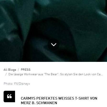
All Blogs
PRESS
Die lässige Workwear aus "The Bear": So stylen Sie den Look von Carmy und Co. nach
Photo: FX/Disney+
CARMYS PERFEKTES WEISSES T-SHIRT VON M
ERZ B. SCHWANEN