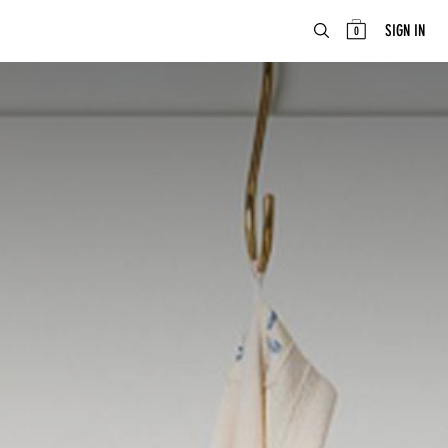
ABOUT
EN
SIGN IN
0