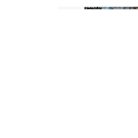
in
PRESS
#
2023
#goodpress
Online Publication