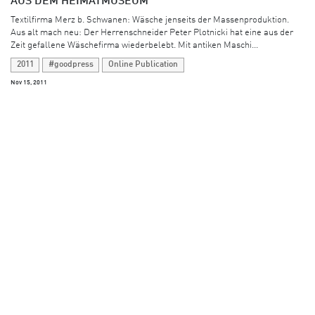
AUS DEM HEIMATMUSEUM
Textilfirma Merz b. Schwanen: Wäsche jenseits der Massenproduktion. ​
Aus alt mach neu: Der Herrenschneider Peter Plotnicki hat eine aus der
Zeit gefallene Wäschefirma wiederbelebt. Mit antiken Maschi...
2011
#goodpress
Online Publication
Nov 15, 2011