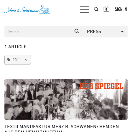
SKIP TO CONTENT
SIGN IN
0
PRESS
1 ARTICLE
×
2011
TEXTILMANUFAKTUR MERZ B. SCHWANEN: HEMDEN