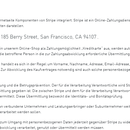
ternetseite Komponenten von Stripe integriert. Stripe ist ein Online-Zahlungsdie
ten darstellen.
185 Berry Street, San Francisco, CA 94107
.
in unserem Online-Shop als Zahlungsmöglichkeit „Kreditkarte“ aus, werden auto
t die betroffene Person in die zur Zahlungsabwicklung erforderliche Übermittlu
n handelt es sich in der Regel um Vorname, Nachname, Adresse, Email-Adress
. Zur Abwicklung des Kaufvertrages notwendig sind auch solche personenbezog
ng und die Betrugsprävention. Der für die Verarbeitung Verantwortliche wird
rmittlung gegeben ist. Die zwischen Stripe und dem für die Verarbeitung Veran
rmittelt. Diese Übermittlung bezweckt die Identitäts- und Bonitätsprüfung.
an verbundene Unternehmen und Leistungserbringer oder Subunternehmer weiter,
verarbeitet werden sollen.
ng zum Umgang mit personenbezogenen Daten jederzeit gegenüber Stripe zu wider
wicklung verarbeitet, genutzt oder übermittelt werden müssen.