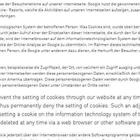
se der Besucherströme auf unserer Internetseite. Google nutzt die gewonnenen
ine- Reports, welche die Aktivitäten auf unseren Internetseiten aufzeigen, zu
rbringen.
hnologischen System der betroffenen Person. Was Cookies sind, wurde oben bere
rch jeden Aufruf einer der Einzelseiten dieser Internetseite, die durch den für 
e, wird der Internetbrowser auf dem informationstechnologischen System der b
e der Online-Analyse an Google zu übermitteln. Im Rahmen dieses technische
enen Person, die Google unter anderem dazu dienen, die Herkunft der Besucher u
, beispielsweise die Zugriffszeit, der Ort, von welchem ein Zugriff ausging und
erer Internetseiten werden diese personenbezogenen Daten, einschließlich der 
n von Amerika übertragen. Diese personenbezogenen Daten werden durch Google
en personenbezogenen Daten unter Umständen an Dritte weiter.
event the setting of cookies through our website at any t
hus permanently deny the setting of cookies. Such an ad
etting a cookie on the information technology system of th
 deleted at any time via a web browser or other software
okie jederzeit über den Internetbrowser oder andere Softwareprogramme gelösch