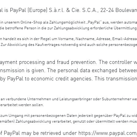
 is PayPal (Europe) S.à.r.l. & Cie. S.C.A., 22-24 Boulev
 in unserem Online-Shop als Zahlungsmöglichkeit „PayPal“ aus, werden automat
t die betroffene Person in die zur Zahlungsabwicklung erforderliche Übermittlu
n handelt es sich in der Regel um Vorname, Nachname, Adresse, Email-Adres
. Zur Abwicklung des Kaufvertrages notwendig sind auch solche personenbezog
ayment processing and fraud prevention. The controller wi
 transmission is given. The personal data exchanged betwee
 by PayPal to economic credit agencies. This transmission 
an verbundene Unternehmen und Leistungserbringer oder Subunternehmer weiter
verarbeitet werden sollen.
ng zum Umgang mit personenbezogenen Daten jederzeit gegenüber PayPal zu wider
emäßen) Zahlungsabwicklung verarbeitet, genutzt oder übermittelt werden müs
s of PayPal may be retrieved under https://www.paypal.co