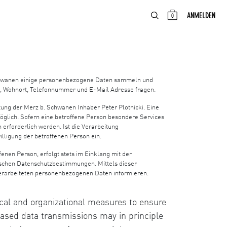
ABOUT
DE
ANMELDEN
0
Schwanen einige personenbezogene Daten sammeln und
l, Wohnort, Telefonnummer und E-Mail Adresse fragen.
tung der Merz b. Schwanen Inhaber Peter Plotnicki. Eine
öglich. Sofern eine betroffene Person besondere Services
rforderlich werden. Ist die Verarbeitung
illigung der betroffenen Person ein.
nen Person, erfolgt stets im Einklang mit der
ischen Datenschutzbestimmungen. Mittels dieser
erarbeiteten personenbezogenen Daten informieren.
cal and organizational measures to ensure
based data transmissions may in principle