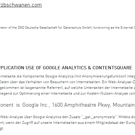
rzbschwanen.com
rator of the DGD Deutsche Gesellschaft für Datenschutz GmbH, functioning as the External D
PPLICATION USE OF GOOGLE ANALYTICS & CONTENTSQUARE
ternetseite die Komponente Google Analytics (mit Anonymisierungsfunktion) integ
aten über das Verhalten von Besuchern von Internetseiten. Ein Web-Analyse-D
e gekommen ist (sogenannte Referrer), auf welche Unterseiten der Internetseite 
iegend zur Optimierung einer Internetseite und zur Kosten-Nutzen-Analyse von
mponent
is
Google Inc., 1600 Amphitheatre Pkwy, Mountain 
e Web-Analyse über Google Analytics den Zusatz "_gat._anonymizeIp". Mittels d
rt, wenn der Zugriff auf unsere Internetseiten aus einem Mitgliedstaat der Eur
gt.