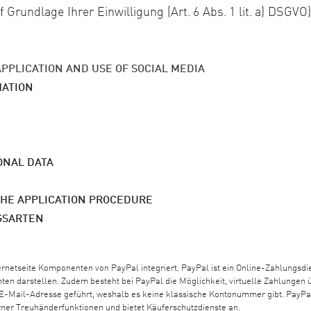
rundlage Ihrer Einwilligung (Art. 6 Abs. 1 lit. a) DSGVO)
PPLICATION AND USE OF SOCIAL MEDIA
MATION
ONAL DATA
THE APPLICATION PROCEDURE
GSARTEN
nternetseite Komponenten von PayPal integriert. PayPal ist ein Online-Zahlungs
nten darstellen. Zudem besteht bei PayPal die Möglichkeit, virtuelle Zahlungen
 E-Mail-Adresse geführt, weshalb es keine klassische Kontonummer gibt. PayPa
er Treuhänderfunktionen und bietet Käuferschutzdienste an.