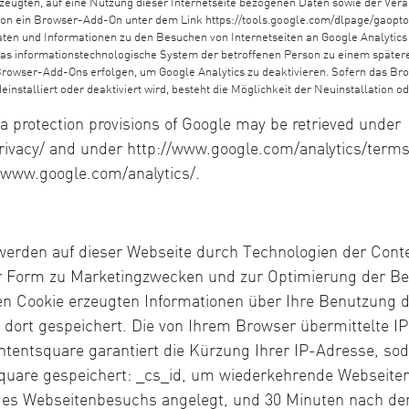
erzeugten, auf eine Nutzung dieser Internetseite bezogenen Daten sowie der Ver
rson ein Browser-Add-On unter dem Link https://tools.google.com/dlpage/gaopto
Daten und Informationen zu den Besuchen von Internetseiten an Google Analytics
s informationstechnologische System der betroffenen Person zu einem späteren 
s Browser-Add-Ons erfolgen, um Google Analytics zu deaktivieren. Sofern das B
installiert oder deaktiviert wird, besteht die Möglichkeit der Neuinstallation
a protection provisions of Google may be retrieved under
rivacy/ and under http://www.google.com/analytics/terms/
//www.google.com/analytics/.
n, werden auf dieser Webseite durch Technologien der Co
 Form zu Marketingzwecken und zur Optimierung der Ben
en Cookie erzeugten Informationen über Ihre Benutzung d
dort gespeichert. Die von Ihrem Browser übermittelte I
entsquare garantiert die Kürzung Ihrer IP-Adresse, so
uare gespeichert: _cs_id, um wiederkehrende Webseiten
des Webseitenbesuchs angelegt, und 30 Minuten nach dem 