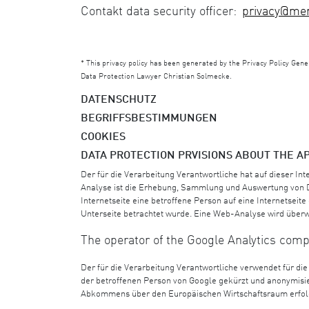
Contakt data security officer:
privacy@me
*
This privacy policy has been generated by the Privacy Policy Gene
Data Protection Lawyer Christian Solmecke.
DATENSCHUTZ
BEGRIFFSBESTIMMUNGEN
COOKIES
DATA PROTECTION PRVISIONS ABOUT THE A
Der für die Verarbeitung Verantwortliche hat auf dieser In
Analyse ist die Erhebung, Sammlung und Auswertung von D
Internetseite eine betroffene Person auf eine Internetseit
Unterseite betrachtet wurde. Eine Web-Analyse wird überw
The operator of the Google Analytics co
Der für die Verarbeitung Verantwortliche verwendet für di
der betroffenen Person von Google gekürzt und anonymisie
Abkommens über den Europäischen Wirtschaftsraum erfol