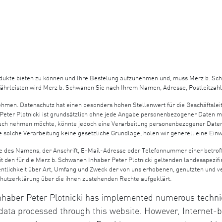
rodukte bieten zu können und Ihre Bestelung aufzunehmen und, muss Merz b. 
ährleisten wird Merz b. Schwanen Sie nach Ihrem Namen, Adresse, Postleitzah
ehmen. Datenschutz hat einen besonders hohen Stellenwert für die Geschäftslei
Peter Plotnicki ist grundsätzlich ohne jede Angabe personenbezogener Daten m
uch nehmen möchte, könnte jedoch eine Verarbeitung personenbezogener Daten e
 solche Verarbeitung keine gesetzliche Grundlage, holen wir generell eine Einw
 des Namens, der Anschrift, E-Mail-Adresse oder Telefonnummer einer betroffe
den für die Merz b. Schwanen Inhaber Peter Plotnicki geltenden landesspezif
tlichkeit über Art, Umfang und Zweck der von uns erhobenen, genutzten und v
chutzerklärung über die ihnen zustehenden Rechte aufgeklärt.
Inhaber Peter Plotnicki has implemented numerous techni
data processed through this website. However, Internet-